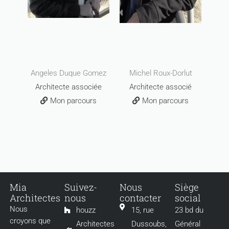
Angeles Duque Gomez
Michel Roux-Dorlut
Architecte associée
Architecte associé
Mon parcours
Mon parcours
Mia
Suivez-
Nous
Siège
Architectes
nous
contacter
social
Nous
houzz
15, rue
23 bd du
croyons que
Architectes
Dussoubs,
Général