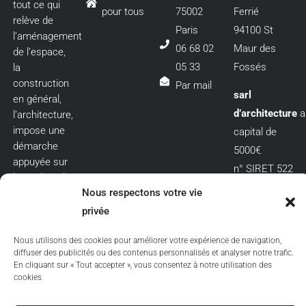
tout ce qui
pour tous
75002
Ferrié
relève de
Paris
94100 St
l’aménagement
06 68 02
Maur des
de l’espace,
05 33
Fossés
la
construction
Par mail
sarl
en général,
d’architecture
a
l’architecture,
impose une
capital de
démarche
5000€
appuyée sur
n° SIRET 522
l’interdisciplinarité.
487 339
Nous respectons votre vie
00031
privée
n° TVA FR 35
Nous utilisons des cookies pour améliorer votre expérience de navigation,
522487339
diffuser des publicités ou des contenus personnalisés et analyser notre trafic.
n° affiliation
En cliquant sur « Tout accepter », vous consentez à notre utilisation des
cookies
à l’ordre
national