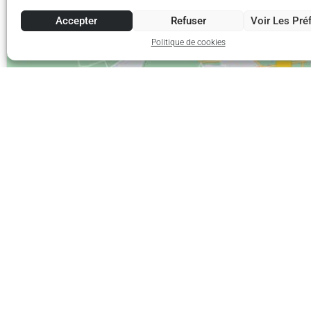
Accepter
Refuser
Voir Les Pré
Politique de cookies
Mia Architectes
Sui
Nous croyons que tout ce qui relève de
h
l’aménagement de l’espace, la construction en
A
général, l’architecture, impose une démarche
appuyée sur l’interdisciplinarité.