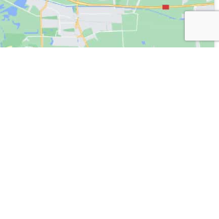
Siège social
23 bd du Général Ferrié
94100 St Maur des Fossés
sarl d’architecture
au capital de 5000€