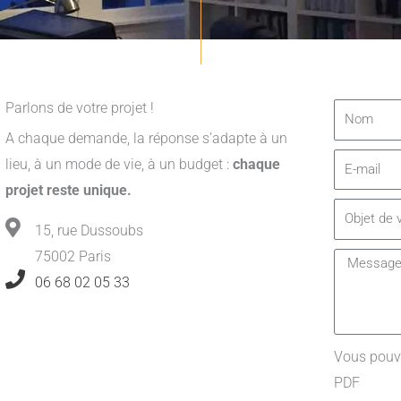
Parlons de votre projet !
N
o
A chaque demande, la réponse s’adapte à un
E
m
lieu, à un mode de vie, à un budget :
chaque
-
projet reste unique.
O
m
15, rue Dussoubs
b
a
75002 Paris
M
j
i
06 68 02 05 33
e
e
l
s
t
s
d
Vous pouve
a
e
PDF
g
v