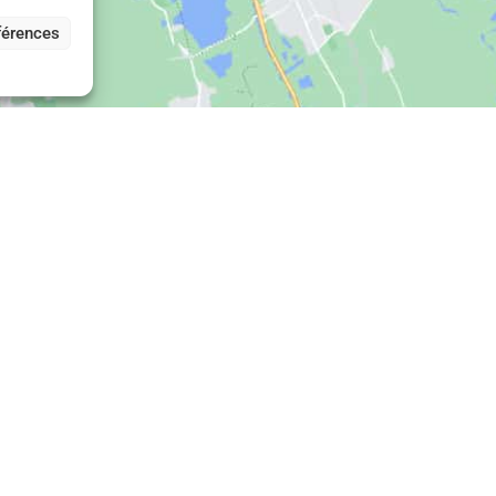
férences
vez-nous
Nous contacter
ouzz
15, rue Dussoubs,
rchitectes pour tous
75002 Paris
06 68 02 05 33