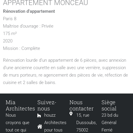
APPARTEMENT MONCEAU
Rénovation d’appartement
Paris 8
Maîtrise d’ouvrage : Privée
175 m²
2020
Mission : Complète
Rénovation lourde d’un appartement de 6 pièces, avec annexion
d’une ancienne courette en salle avec une verrière, suppression
de murs porteurs, re agencement des pièces de vie, réfection de
cuisine et 2 salles de bains.
Mia
Suivez-
Nous
Siège
Architectes
nous
contacter
social
Nous
houzz
15, rue
23 bd du
croyons que
Architectes
Dussoubs,
Général
tout ce qui
pour tous
75002
Ferrié