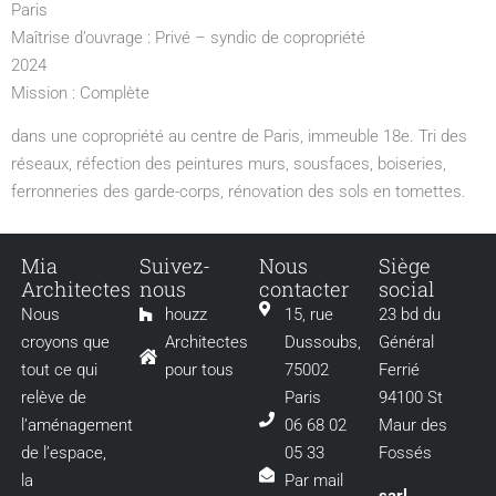
Paris
Maîtrise d’ouvrage : Privé – syndic de copropriété
2024
Mission : Complète
dans une copropriété au centre de Paris, immeuble 18e. Tri des
réseaux, réfection des peintures murs, sousfaces, boiseries,
ferronneries des garde-corps, rénovation des sols en tomettes.
Mia
Suivez-
Nous
Siège
Architectes
nous
contacter
social
Nous
houzz
15, rue
23 bd du
croyons que
Architectes
Dussoubs,
Général
tout ce qui
pour tous
75002
Ferrié
relève de
Paris
94100 St
l’aménagement
06 68 02
Maur des
de l’espace,
05 33
Fossés
la
Par mail